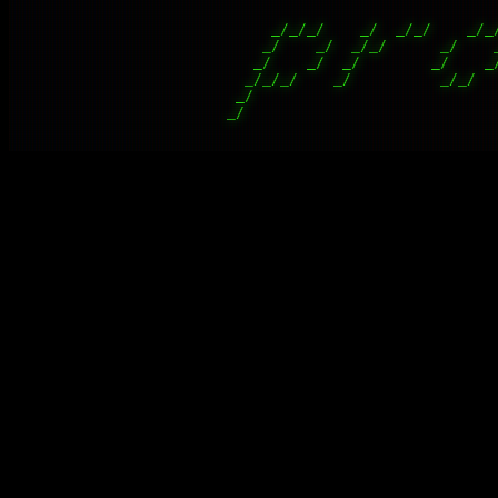
                              
     _/_/_/    _/  _/_/    _/_
    _/    _/  _/_/      _/    
   _/    _/  _/        _/    _
  _/_/_/    _/          _/_/  
 _/                           
_/                            