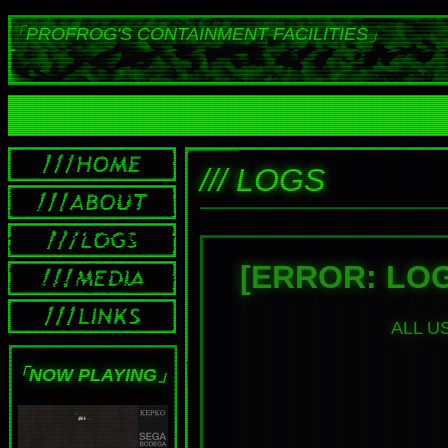
「PROFROG'S CONTAINMENT FACILITIES」
/// LOGS